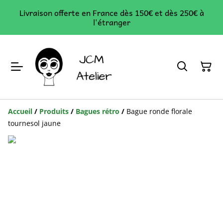
Livraison offerte en France dès 150€ et dès 250€ à
l'étranger
Accueil
/
Produits
/
Bagues rétro
/
Bague ronde florale
tournesol jaune