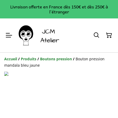
Livraison offerte en France dès 150€ et dès 250€ à
l'étranger
Accueil
/
Produits
/
Boutons pression
/
Bouton pression
mandala bleu jaune