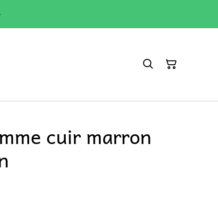
r
omme cuir marron
n