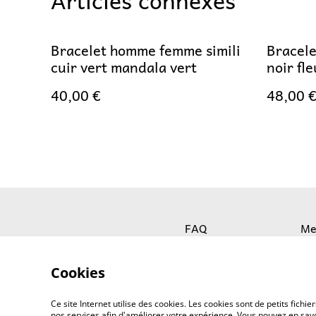
Bracelet homme femme simili
Bracele
cuir vert mandala vert
noir fle
40,00 €
48,00 
FAQ
Me
Cookies
Ce site Internet utilise des cookies. Les cookies sont de petits fic
nos services afin d'améliorer votre expérience. Vous pouvez en savoi