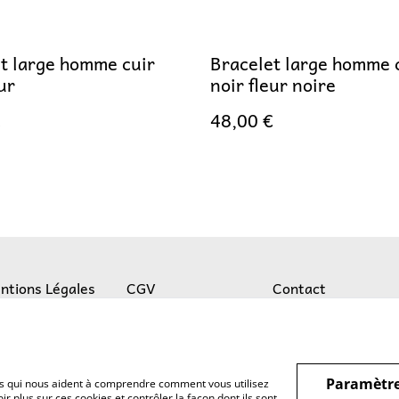
t large homme cuir
Bracelet large homme 
ur
noir fleur noire
€
48,00 €
ntions Légales
CGV
Contact
Paramètre
hiers qui nous aident à comprendre comment vous utilisez
r plus sur ces cookies et contrôler la façon dont ils sont