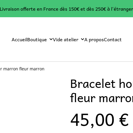
Livraison offerte en France dès 150€ et dès 250€ à l'étrange
Accueil
Boutique
Vide atelier
A propos
Contact
r marron fleur marron
Bracelet h
fleur marro
45,00 €