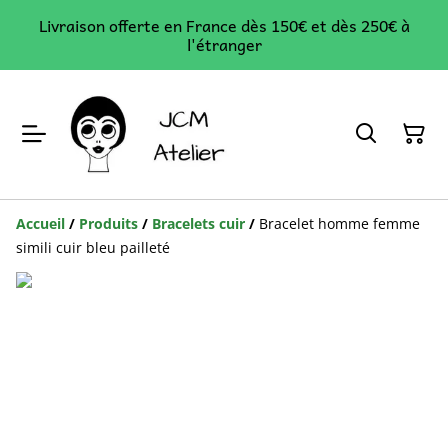
Livraison offerte en France dès 150€ et dès 250€ à
l'étranger
Accueil
/
Produits
/
Bracelets cuir
/
Bracelet homme femme
simili cuir bleu pailleté