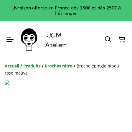
Livraison offerte en France dès 150€ et dès 250€ à
l'étranger
Accueil
/
Produits
/
Broches rétro
/
Broche épingle hibou
rose mauve