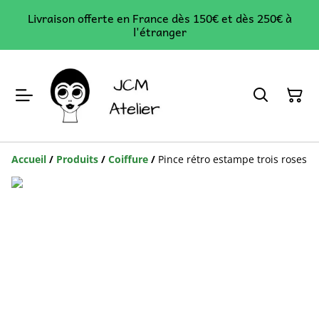
Livraison offerte en France dès 150€ et dès 250€ à
l'étranger
Accueil
/
Produits
/
Coiffure
/
Pince rétro estampe trois roses